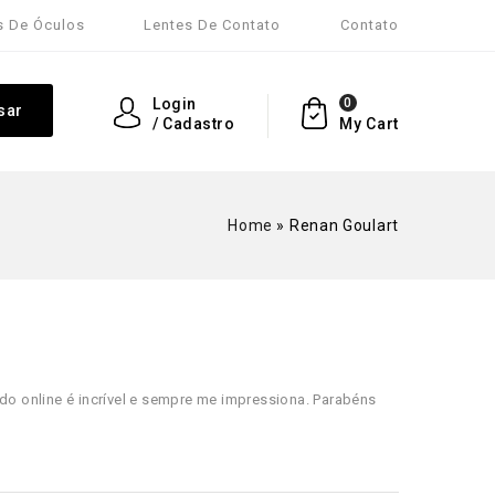
s De Óculos
Lentes De Contato
Contato
Login
0
sar
/ Cadastro
My Cart
Home
»
Renan Goulart
ido online é incrível e sempre me impressiona. Parabéns