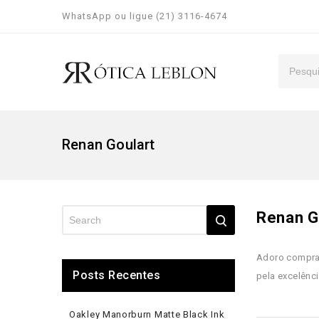
WhatsApp ou ligue (21) 3116-4674
Renan Goulart
Renan G
Adoro comprar
Posts Recentes
pela excelênci
Oakley Manorburn Matte Black Ink