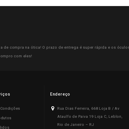
ia de compra na ótica! O prazo de entrega é super rápida e os ócul
 compro com eles!
viços
Endereço
 Condições
Rua Dias Ferreira, 668 Loja B / Av
Ataulfo de Paiva 19 Loja C, Leblon,
odutos
Rio de Janeiro – RJ
didos