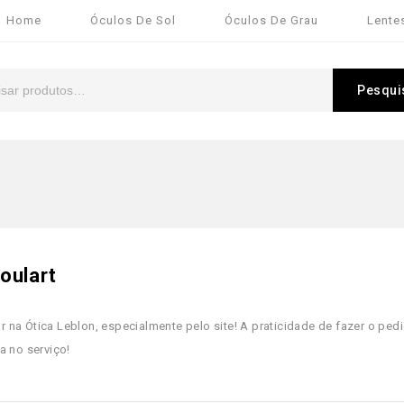
Home
Óculos De Sol
Óculos De Grau
Lente
Pesqui
oulart
 na Ótica Leblon, especialmente pelo site! A praticidade de fazer o ped
a no serviço!