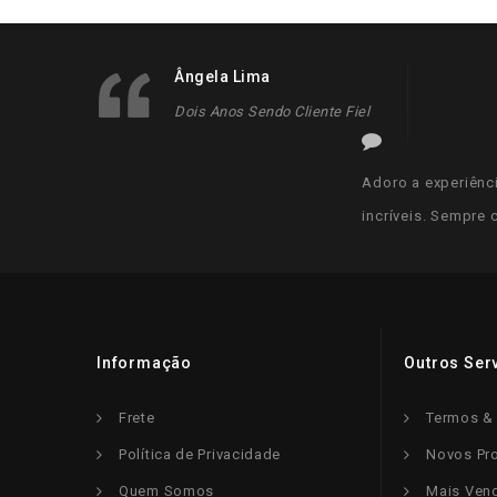
Ângela Lima
Dois Anos Sendo Cliente Fiel
Adoro a experiênc
incríveis. Sempre
Informação
Outros Ser
Frete
Termos &
Política de Privacidade
Novos Pr
Quem Somos
Mais Ven