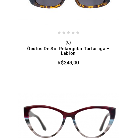
0
(0)
out
Óculos De Sol Retangular Tartaruga –
of
Leblon
5
R$
249,00