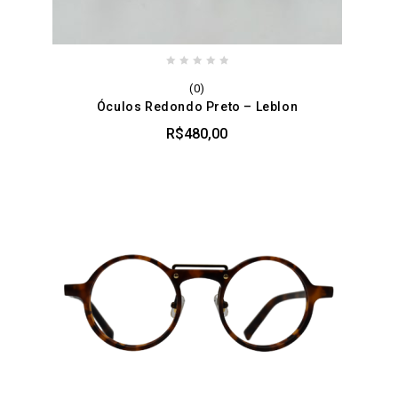
0
(0)
out
Óculos Redondo Preto – Leblon
of
5
R$
480,00