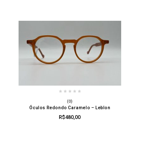
0
(0)
out
Óculos Redondo Caramelo – Leblon
of
5
R$
480,00