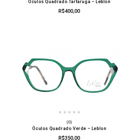
Óculos Quadrado Tartaruga – Leblon
of
5
R$
400,00
0
(0)
out
Óculos Quadrado Verde – Leblon
of
5
R$
350,00