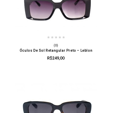
0
(0)
out
Óculos De Sol Retangular Preto – Leblon
of
5
R$
249,00