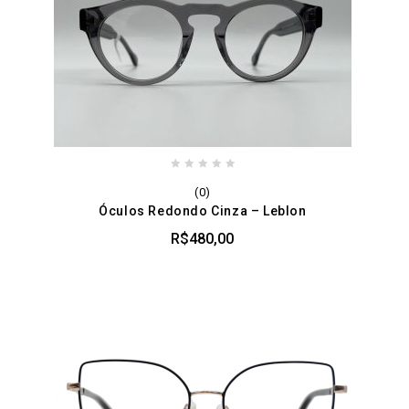
0
(0)
out
Óculos Redondo Cinza – Leblon
of
5
R$
480,00