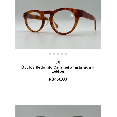
0
(0)
out
Óculos Redondo Caramelo Tartaruga –
of
Leblon
5
R$
480,00