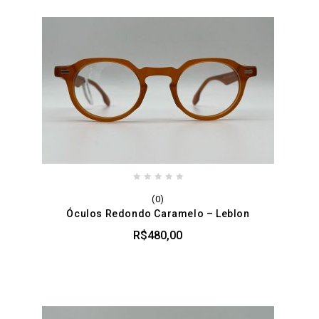
0
(0)
out
Óculos Redondo Caramelo – Leblon
of
5
R$
480,00