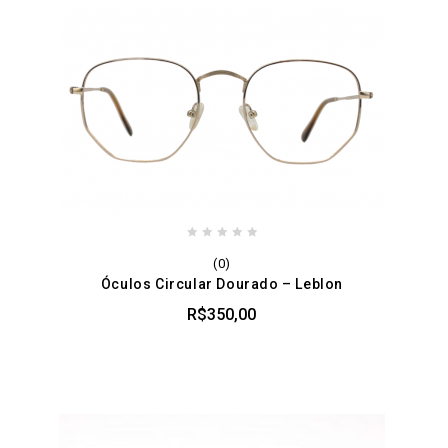
0
(0)
out
Óculos Circular Dourado – Leblon
of
5
R$
350,00