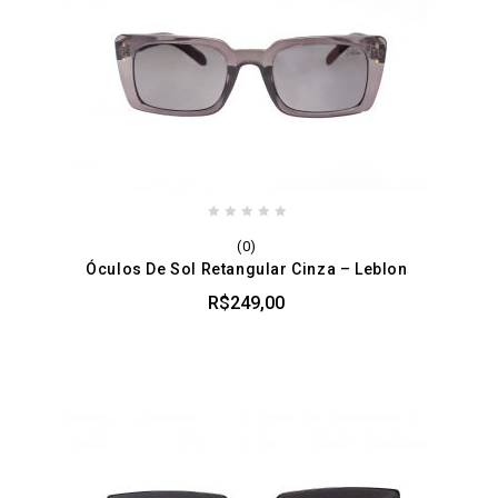
0
(0)
out
Óculos De Sol Retangular Cinza – Leblon
of
5
R$
249,00