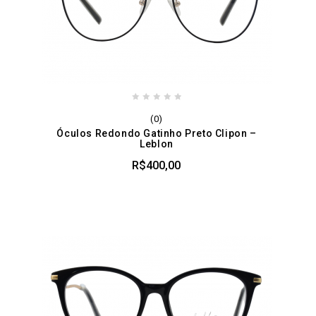
0
(0)
out
Óculos Redondo Gatinho Preto Clipon –
of
Leblon
5
R$
400,00