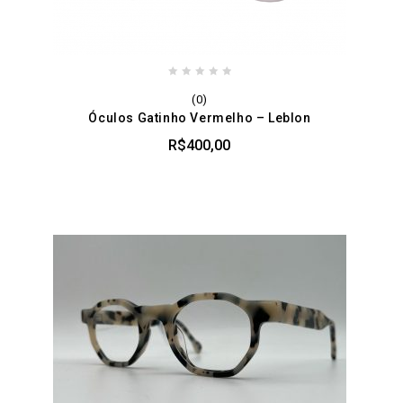
0
(0)
out
Óculos Gatinho Vermelho – Leblon
of
5
R$
400,00