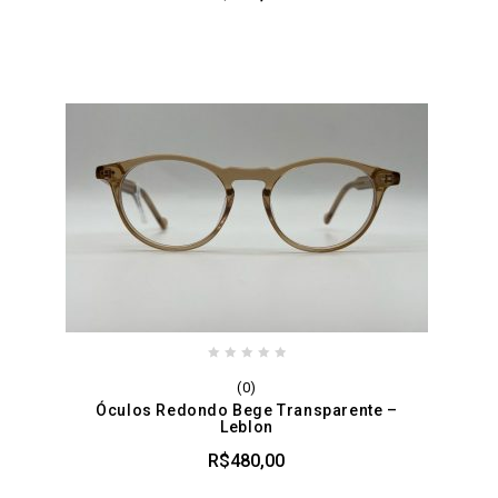
0
(0)
out
Óculos Redondo Bege Transparente –
of
Leblon
5
R$
480,00