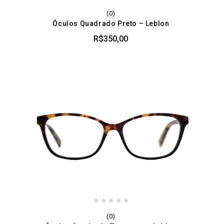
0
(0)
out
Óculos Quadrado Preto – Leblon
of
5
R$
350,00
0
(0)
out