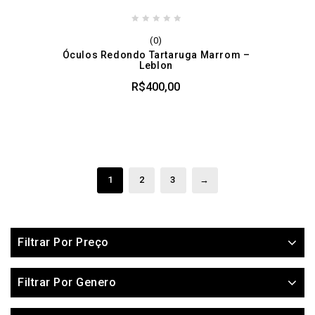
0
(0)
out
Óculos Redondo Tartaruga Marrom –
of
Leblon
5
R$
400,00
1
2
3
→
Filtrar Por Preço
Filtrar Por Genero