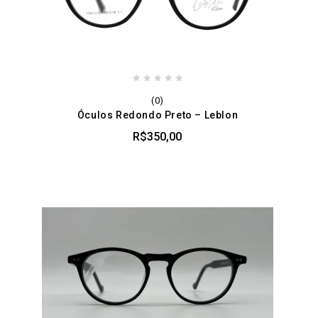
0
(0)
out
Óculos Redondo Preto – Leblon
of
5
R$
350,00