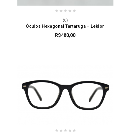
0
(0)
out
Óculos Hexagonal Tartaruga – Leblon
of
5
R$
480,00