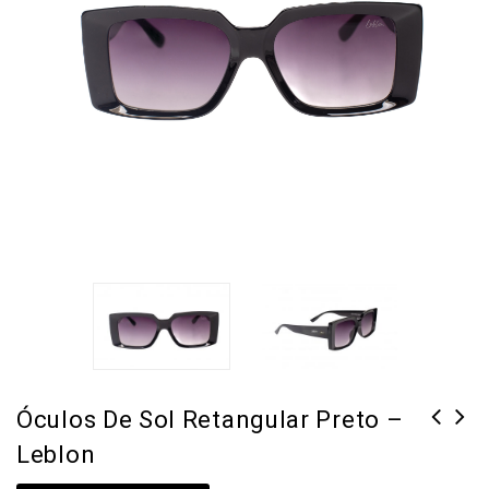
Óculos De Sol Retangular Preto –
Leblon
Óculos de Sol Retangular Cinza
Óculos de Sol Quadrado Preto -
- Leblon
Leblon