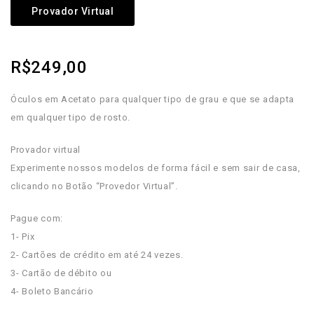
Provador Virtual
R$
249,00
Óculos em Acetato para qualquer tipo de grau e que se adapta
em qualquer tipo de rosto.
Provador virtual
Experimente nossos modelos de forma fácil e sem sair de casa,
clicando no Botão “Provedor Virtual”.
Pague com:
1- Pix
2- Cartões de crédito em até 24 vezes.
3- Cartão de débito ou
4- Boleto Bancário