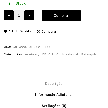
2 In Stock
+
-
Comprar
Add To Wishlist
Comparar
SKU:
CJH72232 C1 54 21 - 144
Categorias:
Acetato
,
LEBLON
,
Óculos de sol
,
Retangular
Descrição
Informação Adicional
Avaliações (0)