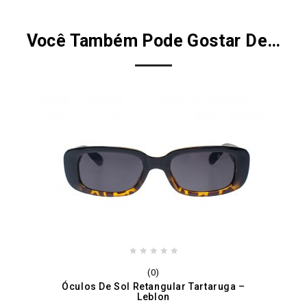
Você Também Pode Gostar De…
0
(0)
out
Óculos De Sol Retangular Tartaruga –
of
Leblon
5