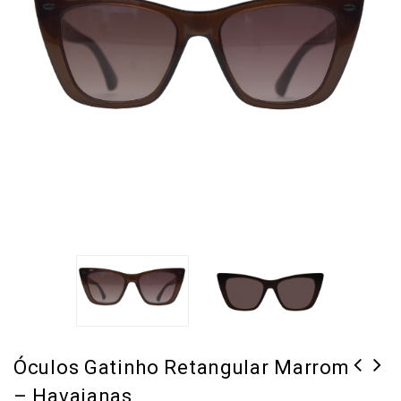
Óculos Gatinho Retangular Marrom
– Havaianas
Óculos Retangular Marrom -
Óculos Retangular Marrom -