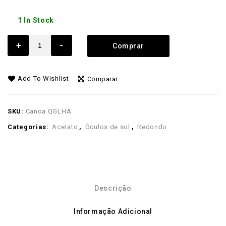
1 In Stock
+
-
Comprar
Add To Wishlist
Comparar
SKU:
Canoa QGLHA
Categorias:
Acetato
,
Óculos de sol
,
Redondo
Descrição
Informação Adicional