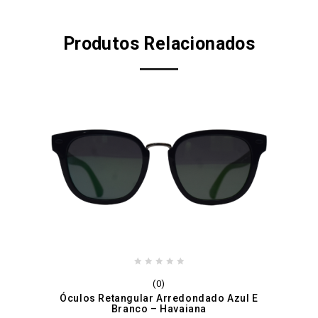
Produtos Relacionados
0
(0)
out
Óculos Retangular Arredondado Azul E
of
Branco – Havaiana
5