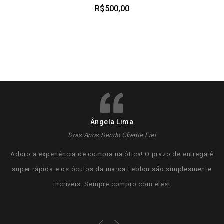
R$
500,00
Ângela Lima
Dois Anos Sendo Cliente Fiel
Adoro a experiência de compra na ótica! O prazo de entrega é
super rápida e os óculos da marca Leblon são simplesmente
incríveis. Sempre compro com eles!