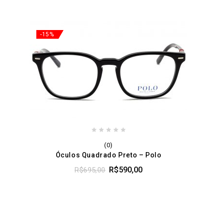
-15%
0
(0)
out
Óculos Quadrado Preto – Polo
of
5
R$
590,00
R$
695,00