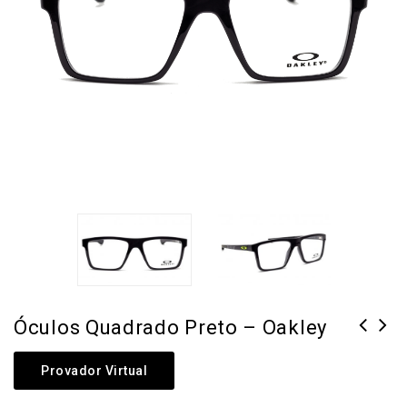
Óculos Quadrado Preto – Oakley
Óculos Retangular Preto -
Provador Virtual
Oakley