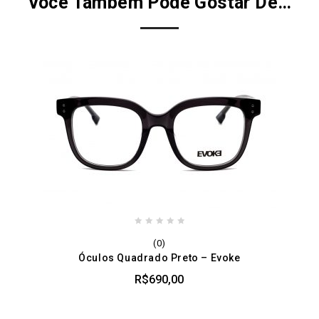
Você Também Pode Gostar De…
0
(0)
out
Óculos Quadrado Preto – Evoke
of
5
R$
690,00