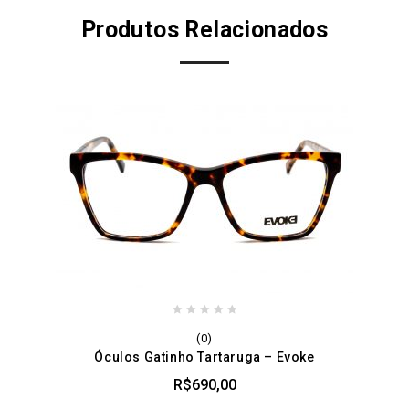
Produtos Relacionados
0
(0)
out
Óculos Gatinho Tartaruga – Evoke
of
5
R$
690,00