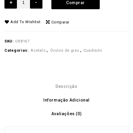
+
-
Comprar
Add To Wishlist
Comparar
SKU:
OX8167
Categorias:
Acetato
,
Óculos de grau
,
Quadrado
Descrição
Informação Adicional
Avaliações (0)