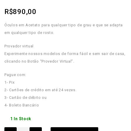
R$
890,00
Óculos em Acetato para qualquer tipo de grau e que se adapta
em qualquer tipo de rosto.
Provador virtual
Experimente nossos modelos de forma fácil e sem sair de casa,
clicando no Botão “Provedor Virtual”.
Pague com:
1- Pix
2- Cartões de crédito em até 24 vezes.
3- Cartão de débito ou
4- Boleto Bancário
1 In Stock