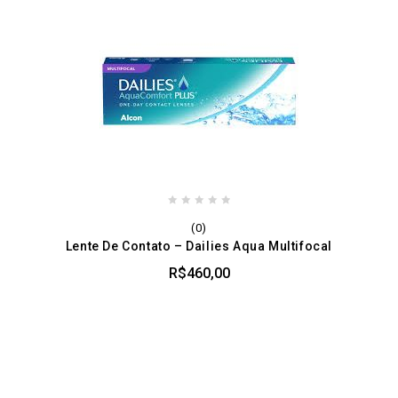
0
(0)
out
Lente De Contato – Dailies Aqua Multifocal
of
5
R$
460,00