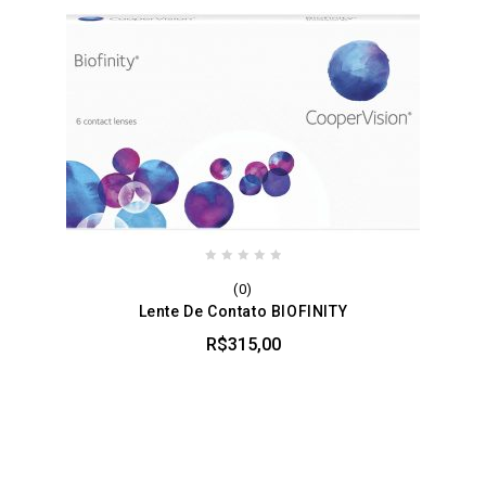
0
(0)
out
Lente De Contato BIOFINITY
of
5
R$
315,00