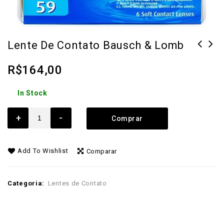
Lente De Contato Bausch & Lomb
Lente de Contato 1-Day Acuvue
R$
164,00
Moist Multifocal
In Stock
+
-
Comprar
Add To Wishlist
Comparar
Categoria:
Lentes de Contato