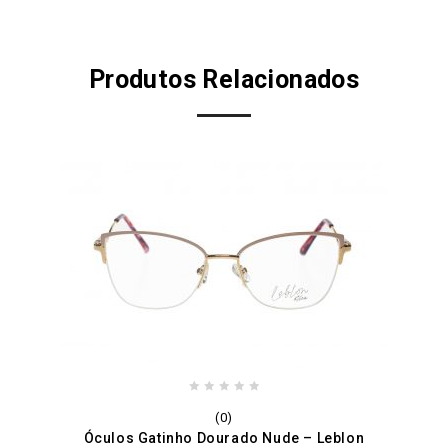
Produtos Relacionados
0
(0)
out
Óculos Gatinho Dourado Nude – Leblon
of