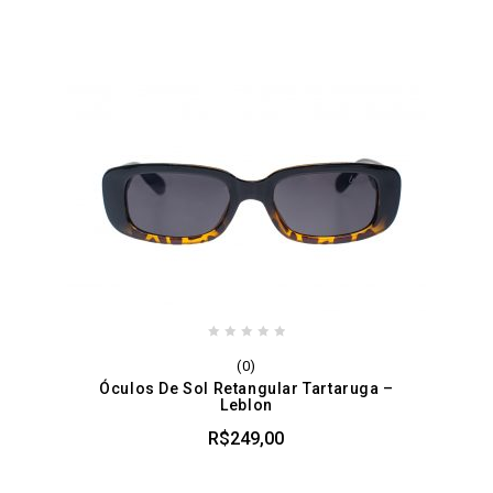
0
(0)
out
Óculos De Sol Retangular Tartaruga –
of
Leblon
5
R$
249,00