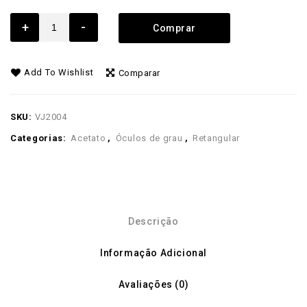
+
-
Comprar
Add To Wishlist
Comparar
SKU:
VJ2004
Categorias:
Acetato
,
Óculos de grau
,
Retangular
Descrição
Informação Adicional
Avaliações (0)