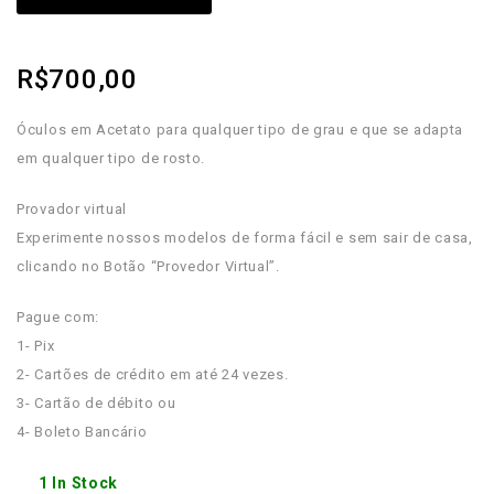
R$
700,00
Óculos em Acetato para qualquer tipo de grau e que se adapta
em qualquer tipo de rosto.
Provador virtual
Experimente nossos modelos de forma fácil e sem sair de casa,
clicando no Botão “Provedor Virtual”.
Pague com:
1- Pix
2- Cartões de crédito em até 24 vezes.
3- Cartão de débito ou
4- Boleto Bancário
1 In Stock