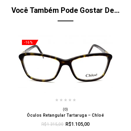
Você Também Pode Gostar De…
-16%
0
(0)
out
Óculos Retangular Tartaruga – Chloé
of
5
R$
1.105,00
R$
1.315,00